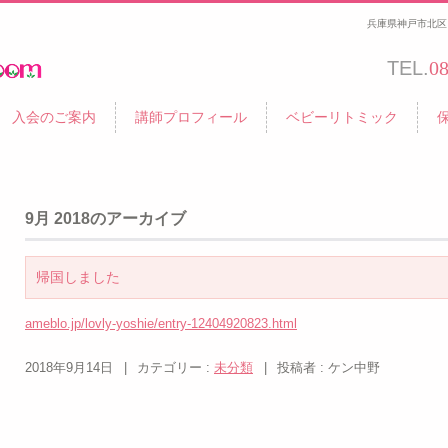
兵庫県神戸市北区 
TEL.
0
入会のご案内
講師プロフィール
ベビーリトミック
9月 2018
のアーカイブ
帰国しました
ameblo.jp/lovly-yoshie/entry-12404920823.html
2018年9月14日
|
カテゴリー :
未分類
|
投稿者 : ケン中野