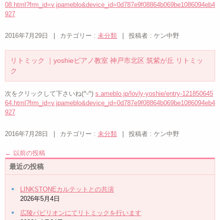
08.html?frm_id=v.jpameblo&device_id=0d787e9f08864b069be1086094eb4
927
2016年7月29日
|
カテゴリー :
未分類
|
投稿者 : ケン中野
リトミック ｜yoshieピアノ教室 神戸市北区 筑紫が丘 リトミッ
ク
次をクリックして下さいね(^-^)
s.ameblo.jp/lovly-yoshie/entry-121850645
64.html?frm_id=v.jpameblo&device_id=0d787e9f08864b069be1086094eb4
927
2016年7月28日
|
カテゴリー :
未分類
|
投稿者 : ケン中野
←
以前の投稿
最近の投稿
LINKSTONEカルテットとの共演
2026年5月4日
広陵パビリオンにてリトミックを行います