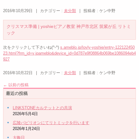
2016年10月29日
|
カテゴリー :
未分類
|
投稿者 : ケン中野
クリスマス準備 | yoshieピアノ教室 神戸市北区 筑紫が丘 リトミ
ック
次をクリックして下さいね(^-^)
s.ameblo.jp/lovly-yoshie/entry-122122450
23.html?frm_id=v.jpameblo&device_id=0d787e9f08864b069be1086094eb4
927
2016年10月22日
|
カテゴリー :
未分類
|
投稿者 : ケン中野
←
以前の投稿
最近の投稿
LINKSTONEカルテットとの共演
2026年5月4日
広陵パビリオンにてリトミックを行います
2026年1月24日
大晦日