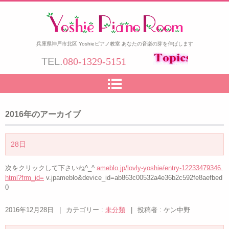
兵庫県神戸市北区 Yoshieピアノ教室 あなたの音楽の芽を伸ばします
TEL.
080-1329-5151
2016
年のアーカイブ
28日
次をクリックして下さいね^_^
ameblo.jp/lovly-yoshie/entry-12233479346.
html?frm_id=
v.jpameblo&device_id=ab863c00532a4e36b2c592fe8aefbed
0
2016年12月28日
|
カテゴリー :
未分類
|
投稿者 : ケン中野