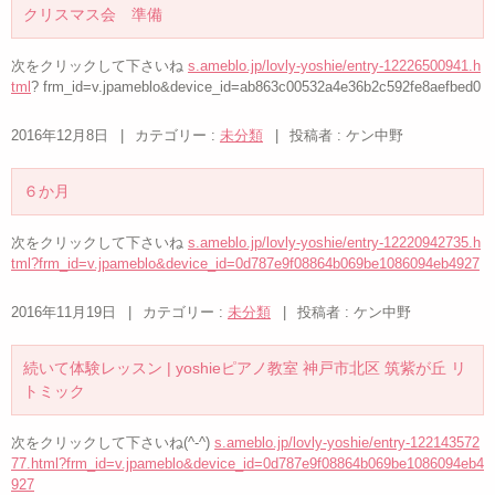
クリスマス会 準備
次をクリックして下さいね
s.ameblo.jp/lovly-yoshie/entry-12226500941.h
tml
? frm_id=v.jpameblo&device_id=ab863c00532a4e36b2c592fe8aefbed0
2016年12月8日
|
カテゴリー :
未分類
|
投稿者 : ケン中野
６か月
次をクリックして下さいね
s.ameblo.jp/lovly-yoshie/entry-12220942735.h
tml?frm_id=v.jpameblo&device_id=0d787e9f08864b069be1086094eb4927
2016年11月19日
|
カテゴリー :
未分類
|
投稿者 : ケン中野
続いて体験レッスン | yoshieピアノ教室 神戸市北区 筑紫が丘 リ
トミック
次をクリックして下さいね(^-^)
s.ameblo.jp/lovly-yoshie/entry-122143572
77.html?frm_id=v.jpameblo&device_id=0d787e9f08864b069be1086094eb4
927