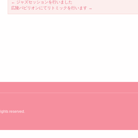
←
ジャズセッションを行いました
広陵パビリオンにてリトミックを行います
→
ights reserved.