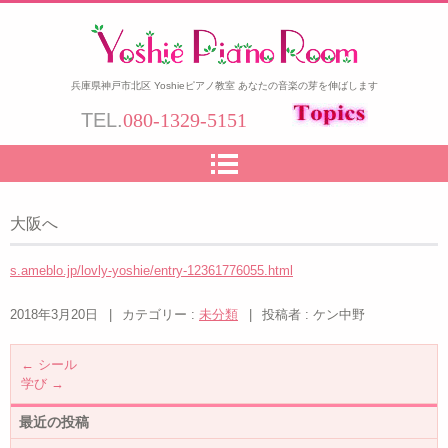
兵庫県神戸市北区 Yoshieピアノ教室 あなたの音楽の芽を伸ばします
TEL.
080-1329-5151
大阪へ
s.ameblo.jp/lovly-yoshie/entry-12361776055.html
2018年3月20日
|
カテゴリー :
未分類
|
投稿者 : ケン中野
←
シール
学び
→
最近の投稿