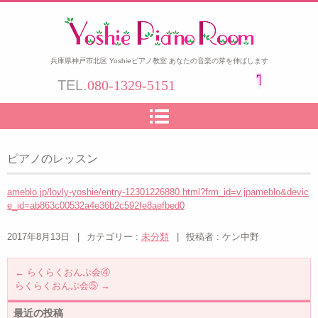
兵庫県神戸市北区 Yoshieピアノ教室 あなたの音楽の芽を伸ばします
TEL.
080-1329-5151
ピアノのレッスン
ameblo.jp/lovly-yoshie/entry-12301226880.html?frm_id=v.jpameblo&devic
e_id=ab863c00532a4e36b2c592fe8aefbed0
2017年8月13日
|
カテゴリー :
未分類
|
投稿者 : ケン中野
←
らくらくおんぷ会④
らくらくおんぷ会⑤
→
最近の投稿