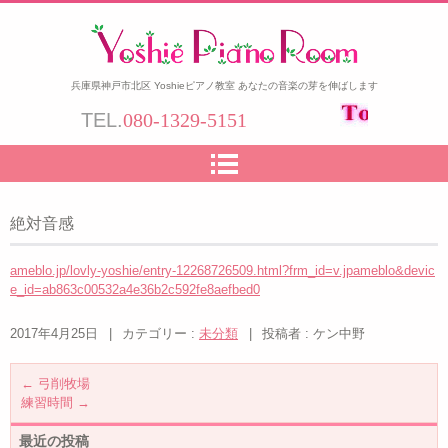
兵庫県神戸市北区 Yoshieピアノ教室 あなたの音楽の芽を伸ばします
TEL.
080-1329-5151
絶対音感
ameblo.jp/lovly-yoshie/entry-12268726509.html?frm_id=v.jpameblo&devic
e_id=ab863c00532a4e36b2c592fe8aefbed0
2017年4月25日
|
カテゴリー :
未分類
|
投稿者 : ケン中野
←
弓削牧場
練習時間
→
最近の投稿