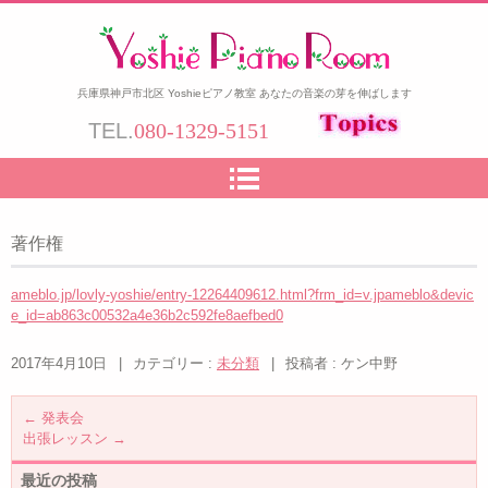
兵庫県神戸市北区 Yoshieピアノ教室 あなたの音楽の芽を伸ばします
TEL.
080-1329-5151
著作権
ameblo.jp/lovly-yoshie/entry-12264409612.html?frm_id=v.jpameblo&devic
e_id=ab863c00532a4e36b2c592fe8aefbed0
2017年4月10日
|
カテゴリー :
未分類
|
投稿者 : ケン中野
←
発表会
出張レッスン
→
最近の投稿