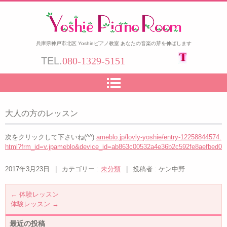
兵庫県神戸市北区 Yoshieピアノ教室 あなたの音楽の芽を伸ばします
TEL.
080-1329-5151
大人の方のレッスン
次をクリックして下さいね(^^)
ameblo.jp/lovly-yoshie/entry-12258844574.
html?frm_id=v.jpameblo&device_id=ab863c00532a4e36b2c592fe8aefbed0
2017年3月23日
|
カテゴリー :
未分類
|
投稿者 : ケン中野
←
体験レッスン
体験レッスン
→
最近の投稿