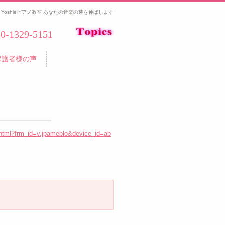
Yoshieピアノ教室 あなたの音楽の芽を伸ばします
80-1329-5151
保護者様の声
.html?frm_id=v.jpameblo&device_id=ab