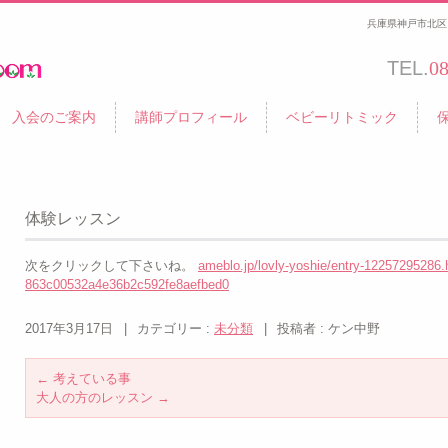
兵庫県神戸市北区 
TEL.
0
入会のご案内
講師プロフィール
ベビーリトミック
体験レッスン
次をクリックして下さいね。
ameblo.jp/lovly-yoshie/entry-12257295286
863c00532a4e36b2c592fe8aefbed0
2017年3月17日
|
カテゴリー :
未分類
|
投稿者 : ケン中野
←
考えている事
大人の方のレッスン
→