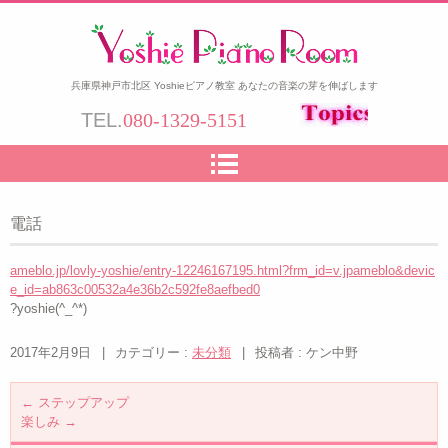
兵庫県神戸市北区 Yoshieピアノ教室 あなたの音楽の芽を伸ばします
TEL.
080-1329-5151
電話
ameblo.jp/lovly-yoshie/entry-12246167195.html?frm_id=v.jpameblo&devic
e_id=ab863c00532a4e36b2c592fe8aefbed0
?yoshie(^_^*)
2017年2月9日
|
カテゴリー :
未分類
|
投稿者 : ケン中野
←
ステップアップ
楽しみ
→