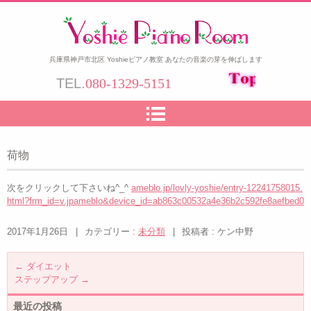
兵庫県神戸市北区 Yoshieピアノ教室 あなたの音楽の芽を伸ばします
TEL.
080-1329-5151
荷物
次をクリックして下さいね^_^
ameblo.jp/lovly-yoshie/entry-12241758015.
html?frm_id=v.jpameblo&device_id=ab863c00532a4e36b2c592fe8aefbed0
2017年1月26日
|
カテゴリー :
未分類
|
投稿者 : ケン中野
←
ダイエット
ステップアップ
→
最近の投稿