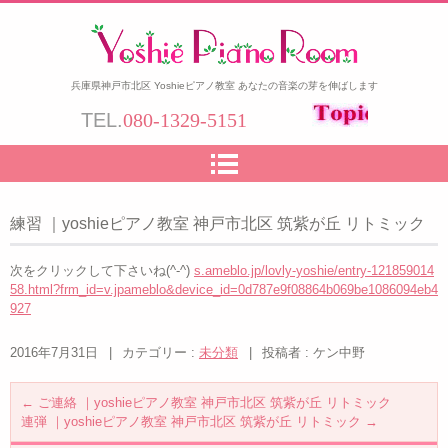
兵庫県神戸市北区 Yoshieピアノ教室 あなたの音楽の芽を伸ばします
TEL.
080-1329-5151
練習 ｜yoshieピアノ教室 神戸市北区 筑紫が丘 リトミック
次をクリックして下さいね(^-^)
s.ameblo.jp/lovly-yoshie/entry-121859014
58.html?frm_id=v.jpameblo&device_id=0d787e9f08864b069be1086094eb4
927
2016年7月31日
|
カテゴリー :
未分類
|
投稿者 : ケン中野
←
ご連絡 ｜yoshieピアノ教室 神戸市北区 筑紫が丘 リトミック
連弾 ｜yoshieピアノ教室 神戸市北区 筑紫が丘 リトミック
→