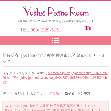
兵庫県神戸市北区 Yoshieピアノ教室 あなたの音楽の芽を伸ばします
TEL.
080-1329-5151
即時反応 ｜yoshieピアノ教室 神戸市北区 筑紫が丘 リトミ
ック
次をクリックして下さいね(^-^)
s.ameblo.jp/lovly-yoshie/entry-121600792
49.html?frm_id=v.jpameblo&device_id=0d787e9f08864b069be1086094eb4
927
2016年5月13日
|
カテゴリー :
未分類
|
投稿者 : ケン中野
←
カノン ｜yoshieピアノ教室 神戸市北区 筑紫が丘 リトミック
Kくんのレッスン ｜yoshieピアノ教室 神戸市北区 筑紫が丘 リトミッ