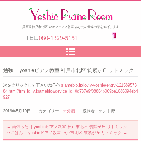
兵庫県神戸市北区 Yoshieピアノ教室 あなたの音楽の芽を伸ばします
TEL.
080-1329-5151
勉強 ｜yoshieピアノ教室 神戸市北区 筑紫が丘 リトミック
次をクリックして下さいね(^-^)
s.ameblo.jp/lovly-yoshie/entry-121589573
84.html?frm_id=v.jpameblo&device_id=0d787e9f08864b069be1086094eb4
927
2016年5月10日
|
カテゴリー :
未分類
|
投稿者 : ケン中野
←
頑張った ｜yoshieピアノ教室 神戸市北区 筑紫が丘 リトミック
豆ごはん ｜yoshieピアノ教室 神戸市北区 筑紫が丘 リトミック
→