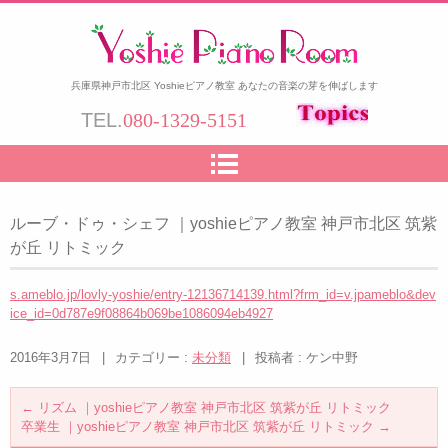
兵庫県神戸市北区 Yoshieピアノ教室 あなたの音楽の芽を伸ばします
TEL.
080-1329-5151
ルーブ・ドゥ・シェフ ｜yoshieピアノ教室 神戸市北区 筑紫
が丘 リトミック
s.ameblo.jp/lovly-yoshie/entry-12136714139.html?frm_id=v.jpameblo&dev
ice_id=0d787e9f08864b069be1086094eb4927
2016年3月7日
|
カテゴリー :
未分類
|
投稿者 : ケン中野
←
リズム ｜yoshieピアノ教室 神戸市北区 筑紫が丘 リトミック
卒業生 ｜yoshieピアノ教室 神戸市北区 筑紫が丘 リトミック
→