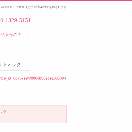
Yoshieピアノ教室 あなたの音楽の芽を伸ばします
80-1329-5151
保護者様の声
 リトミック
device_id=0d787e9f08864b069be1086094
ミック
ク
→