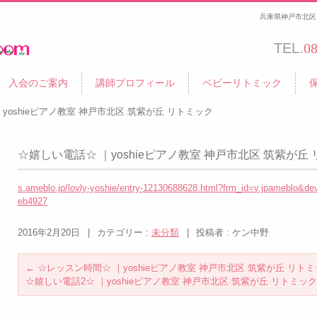
兵庫県神戸市北区 
TEL.
0
入会のご案内
講師プロフィール
ベビーリトミック
yoshieピアノ教室 神戸市北区 筑紫が丘 リトミック
☆嬉しい電話☆ ｜yoshieピアノ教室 神戸市北区 筑紫が丘
s.ameblo.jp/lovly-yoshie/entry-12130688628.html?frm_id=v.jpameblo&
eb4927
2016年2月20日
|
カテゴリー :
未分類
|
投稿者 : ケン中野
←
☆レッスン時間☆ ｜yoshieピアノ教室 神戸市北区 筑紫が丘 リト
☆嬉しい電話2☆ ｜yoshieピアノ教室 神戸市北区 筑紫が丘 リトミッ